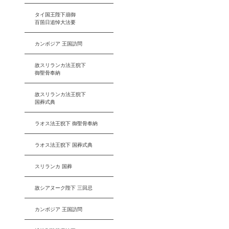
タイ国王陛下崩御
百箇日追悼大法要
カンボジア 王国訪問
故スリランカ法王猊下
御聖骨奉納
故スリランカ法王猊下
国葬式典
ラオス法王猊下 御聖骨奉納
ラオス法王猊下 国葬式典
スリランカ 国葬
故シアヌーク陛下 三回忌
カンボジア 王国訪問