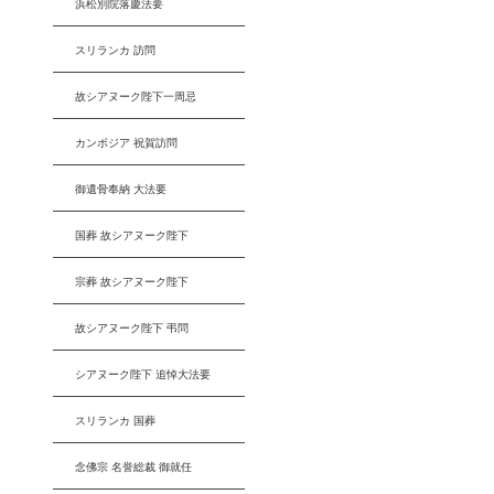
浜松別院落慶法要
スリランカ 訪問
故シアヌーク陛下一周忌
カンボジア 祝賀訪問
御遺骨奉納 大法要
国葬 故シアヌーク陛下
宗葬 故シアヌーク陛下
故シアヌーク陛下 弔問
シアヌーク陛下 追悼大法要
スリランカ 国葬
念佛宗 名誉総裁 御就任