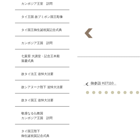
カンボジア王室 訪問
タイ王国 故プミポン国王彫像
タイ国王御生誕祝賀記念式典
カンボジア王国 訪問
七葉窟 大講堂・記念王本殿
落慶式典
故タイ法王 追悼大法要
御参詣 H27110...
故シアヌーク陛下 追悼大法要
故タイ国王 追悼大法要
敬虔なる仏教国
カンボジア王国 訪問
タイ国王陛下
御生誕祝賀記念式典