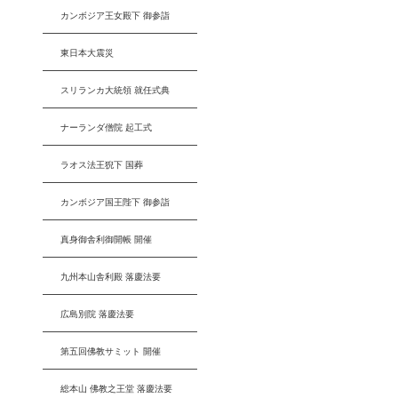
カンボジア王女殿下 御参詣
東日本大震災
スリランカ大統領 就任式典
ナーランダ僧院 起工式
ラオス法王猊下 国葬
カンボジア国王陛下 御参詣
真身御舎利御開帳 開催
九州本山舎利殿 落慶法要
広島別院 落慶法要
第五回佛教サミット 開催
総本山 佛教之王堂 落慶法要