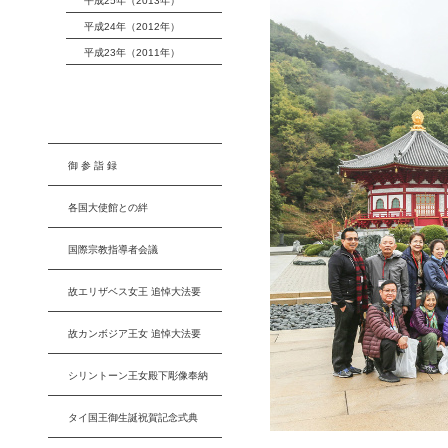
平成25年（2013年）
平成24年（2012年）
平成23年（2011年）
御 参 詣 録
各国大使館との絆
国際宗教指導者会議
故エリザベス女王 追悼大法要
故カンボジア王女 追悼大法要
シリントーン王女殿下彫像奉納
タイ国王御生誕祝賀記念式典