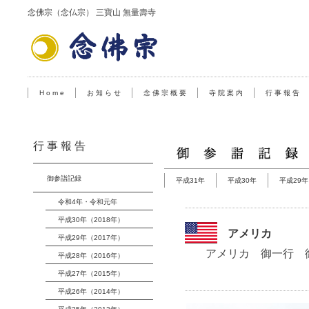
念佛宗（念仏宗） 三寶山 無量壽寺
H o m e
お 知 ら せ
念 佛 宗 概 要
寺 院 案 内
行 事 報 告
行 事 報 告
御参詣記録
平成31年
平成30年
平成29年
令和4年・令和元年
平成30年（2018年）
アメリカ
平成29年（2017年）
アメリカ 御一行 
平成28年（2016年）
平成27年（2015年）
平成26年（2014年）