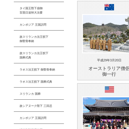
タイ国王陛下崩御
百箇日追悼大法要
カンボジア 王国訪問
故スリランカ法王猊下
御聖骨奉納
故スリランカ法王猊下
国葬式典
平成29年3月20日
オーストラリア僧
ラオス法王猊下 御聖骨奉納
御一行
ラオス法王猊下 国葬式典
スリランカ 国葬
故シアヌーク陛下 三回忌
カンボジア 王国訪問