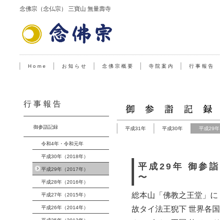
念佛宗（念仏宗） 三寶山 無量壽寺
H o m e
お 知 ら せ
念 佛 宗 概 要
寺 院 案 内
行 事 報 告
行 事 報 告
御参詣記録
平成31年
平成30年
平成29年
令和4年・令和元年
平成30年（2018年）
平成29年 御参
平成29年（2017年）
〜
平成28年（2016年）
総本山「佛教之王堂」に
平成27年（2015年）
平成26年（2014年）
故タイ法王猊下 世界各国