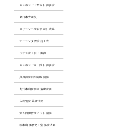
カンボジア王女殿下 御参詣
東日本大震災
スリランカ大統領 就任式典
ナーランダ僧院 起工式
ラオス法王猊下 国葬
カンボジア国王陛下 御参詣
真身御舎利御開帳 開催
九州本山舎利殿 落慶法要
広島別院 落慶法要
第五回佛教サミット 開催
総本山 佛教之王堂 落慶法要