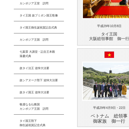
カンボジア王室 訪問
タイ王国 故プミポン国王彫像
平成29年10月8日
タイ国王御生誕祝賀記念式典
タイ王国
大阪総領事館 御一
カンボジア王国 訪問
七葉窟 大講堂・記念王本殿
落慶式典
故タイ法王 追悼大法要
故シアヌーク陛下 追悼大法要
故タイ国王 追悼大法要
敬虔なる仏教国
平成29年4月9日・22日
カンボジア王国 訪問
ベトナム 総領事
御家族 御一行
タイ国王陛下
御生誕祝賀記念式典