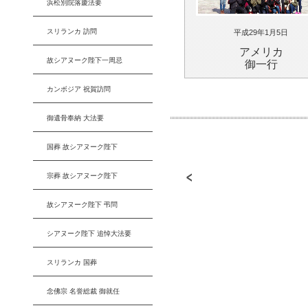
浜松別院落慶法要
スリランカ 訪問
平成29年1月5日
アメリカ
故シアヌーク陛下一周忌
御一行
カンボジア 祝賀訪問
御遺骨奉納 大法要
国葬 故シアヌーク陛下
宗葬 故シアヌーク陛下
故シアヌーク陛下 弔問
シアヌーク陛下 追悼大法要
スリランカ 国葬
念佛宗 名誉総裁 御就任