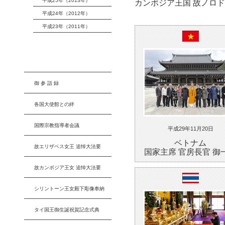
平成25年（2013年）
カンボジア王国 故ノロ
平成24年（2012年）
平成23年（2011年）
御 参 詣 録
各国大使館との絆
国際宗教指導者会議
平成29年11月20日
ベトナム
故エリザベス女王 追悼大法要
国家主席 官房長官 御
故カンボジア王女 追悼大法要
シリントーン王女殿下彫像奉納
タイ国王御生誕祝賀記念式典