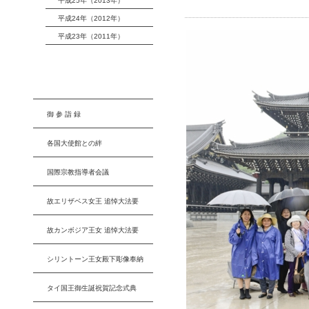
平成25年（2013年）
平成24年（2012年）
平成23年（2011年）
御 参 詣 録
各国大使館との絆
国際宗教指導者会議
故エリザベス女王 追悼大法要
故カンボジア王女 追悼大法要
シリントーン王女殿下彫像奉納
タイ国王御生誕祝賀記念式典