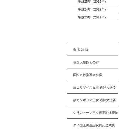
平成25年（2013年）
平成24年（2012年）
平成23年（2011年）
御 参 詣 録
各国大使館との絆
国際宗教指導者会議
故エリザベス女王 追悼大法要
故カンボジア王女 追悼大法要
シリントーン王女殿下彫像奉納
タイ国王御生誕祝賀記念式典