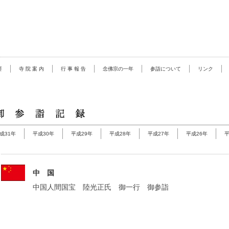
要
寺 院 案 内
行 事 報 告
念佛宗の一年
参詣について
リンク
成31年
平成30年
平成29年
平成28年
平成27年
平成26年
平
中 国
中国人間国宝 陸光正氏 御一行 御参詣