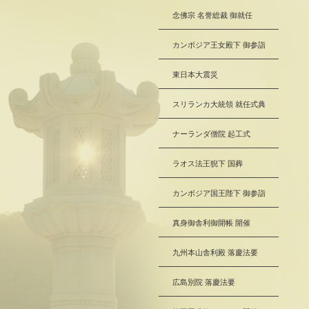
念佛宗 名誉総裁 御就任
カンボジア王女殿下 御参詣
東日本大震災
スリランカ大統領 就任式典
ナーランダ僧院 起工式
ラオス法王猊下 国葬
カンボジア国王陛下 御参詣
真身御舎利御開帳 開催
九州本山舎利殿 落慶法要
広島別院 落慶法要