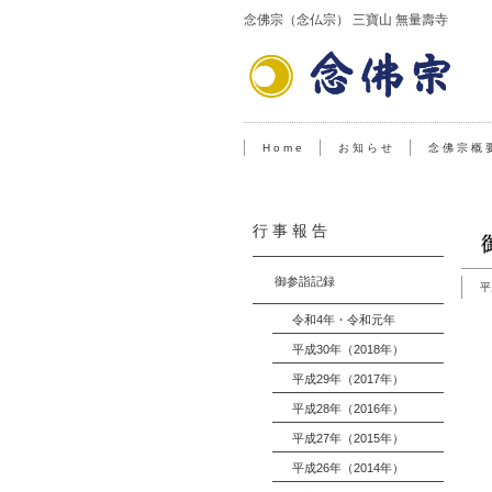
念佛宗（念仏宗） 三寶山 無量壽寺
H o m e
お 知 ら せ
念 佛 宗 概 
行 事 報 告
御参詣記録
平
令和4年・令和元年
平成30年（2018年）
平成29年（2017年）
平成28年（2016年）
平成27年（2015年）
平成26年（2014年）