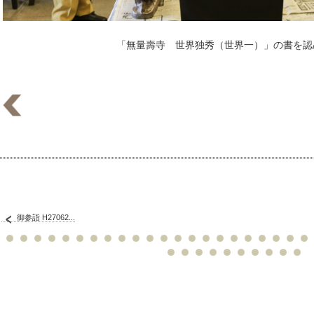
「無量壽寺 世界独秀（世界一）」の書を認
御参詣 H27062...