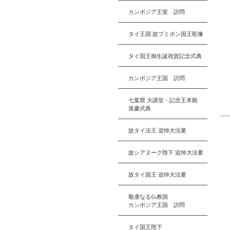
カンボジア王室 訪問
タイ王国 故プミポン国王彫像
タイ国王御生誕祝賀記念式典
カンボジア王国 訪問
七葉窟 大講堂・記念王本殿
落慶式典
故タイ法王 追悼大法要
故シアヌーク陛下 追悼大法要
故タイ国王 追悼大法要
敬虔なる仏教国
カンボジア王国 訪問
タイ国王陛下