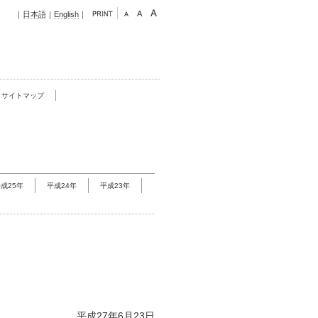
｜
日本語
｜
English
｜
サイトマップ
成25年
平成24年
平成23年
平成27年6月23
日