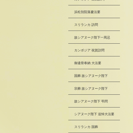
浜松別院落慶法要
スリランカ 訪問
故シアヌーク陛下一周忌
カンボジア 祝賀訪問
御遺骨奉納 大法要
国葬 故シアヌーク陛下
宗葬 故シアヌーク陛下
故シアヌーク陛下 弔問
シアヌーク陛下 追悼大法要
スリランカ 国葬