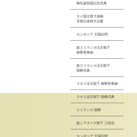
御生誕祝賀記念式典
タイ国王陛下崩御
百箇日追悼大法要
カンボジア 王国訪問
故スリランカ法王猊下
御聖骨奉納
故スリランカ法王猊下
国葬式典
ラオス法王猊下 御聖骨奉納
ラオス法王猊下 国葬式典
スリランカ 国葬
故シアヌーク陛下 三回忌
カンボジア 王国訪問