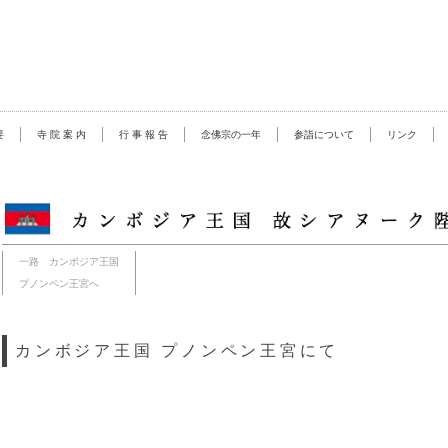
要
寺 院 案 内
行 事 報 告
念佛宗の一年
参詣について
リンク
一路 カンボジア王国
プノンペン王宮へ
カンボジア王国 プノンペン王宮にて