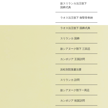
故スリランカ法王猊下
国葬式典
ラオス法王猊下 御聖骨奉納
ラオス法王猊下 国葬式典
スリランカ 国葬
故シアヌーク陛下 三回忌
カンボジア 王国訪問
浜松別院落慶法要
スリランカ 訪問
故シアヌーク陛下一周忌
カンボジア 祝賀訪問