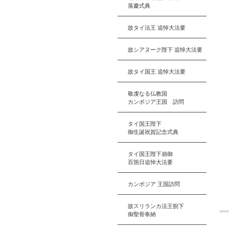
落慶式典
故タイ法王 追悼大法要
故シアヌーク陛下 追悼大法要
故タイ国王 追悼大法要
敬虔なる仏教国
カンボジア王国 訪問
タイ国王陛下
御生誕祝賀記念式典
タイ国王陛下崩御
百箇日追悼大法要
カンボジア 王国訪問
故スリランカ法王猊下
御聖骨奉納