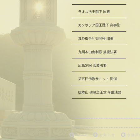
ラオス法王猊下 国葬
カンボジア国王陛下 御参詣
真身御舎利御開帳 開催
九州本山舎利殿 落慶法要
広島別院 落慶法要
第五回佛教サミット 開催
総本山 佛教之王堂 落慶法要
H o m e
お 知 ら せ
念 佛 宗