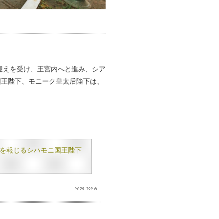
迎えを受け、王宮内へと進み、シア
国王陛下、モニーク皇太后陛下は、
子を報じるシハモニ国王陛下