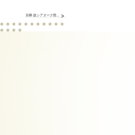
宗葬 故シアヌーク陛...