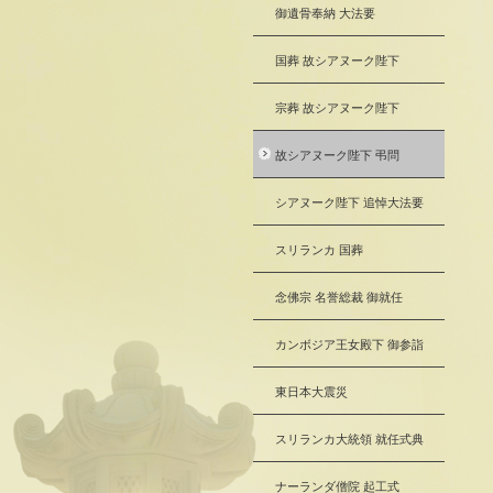
御遺骨奉納 大法要
国葬 故シアヌーク陛下
宗葬 故シアヌーク陛下
故シアヌーク陛下 弔問
シアヌーク陛下 追悼大法要
スリランカ 国葬
念佛宗 名誉総裁 御就任
カンボジア王女殿下 御参詣
東日本大震災
スリランカ大統領 就任式典
ナーランダ僧院 起工式