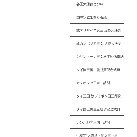
各国大使館との絆
国際宗教指導者会議
故エリザベス女王 追悼大法要
故カンボジア王女 追悼大法要
シリントーン王女殿下彫像奉納
タイ国王御生誕祝賀記念式典
カンボジア王室 訪問
タイ王国 故プミポン国王彫像
タイ国王御生誕祝賀記念式典
カンボジア王国 訪問
七葉窟 大講堂・記念王本殿