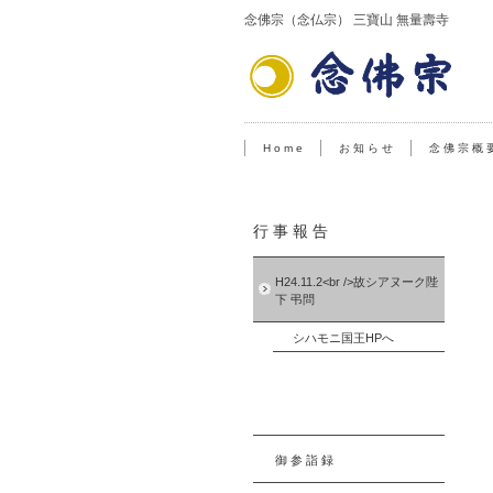
念佛宗（念仏宗） 三寶山 無量壽寺
H o m e
お 知 ら せ
念 佛 宗 概 
行 事 報 告
H24.11.2<br />故シアヌーク陛
下 弔問
シハモニ国王HPへ
御 参 詣 録