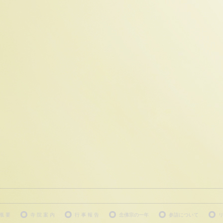
 概 要
寺 院 案 内
行 事 報 告
念佛宗の一年
参詣について
リ