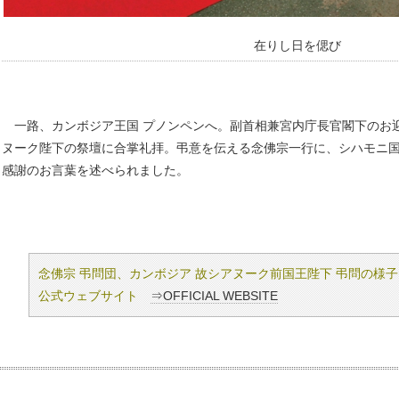
在りし日を偲び
一路、カンボジア王国 プノンペンへ。副首相兼宮内庁長官閣下のお
ヌーク陛下の祭壇に合掌礼拝。弔意を伝える念佛宗一行に、
シハモニ
感謝のお言葉を述べられ
ました。
念佛宗 弔問団、カンボジア 故シアヌーク前国王陛下 弔問の様
公式ウェブサイト
⇒OFFICIAL WEBSITE