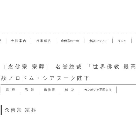
要
寺 院 案 内
行 事 報 告
念佛宗の一年
参詣について
リンク
［念佛宗 宗葬］ 名誉総裁 「世界佛教 最
故ノロドム・シアヌーク陛下
宗 葬
弔 辞
御 挨 拶
献 花
カンボジア王国より
念佛宗 宗葬