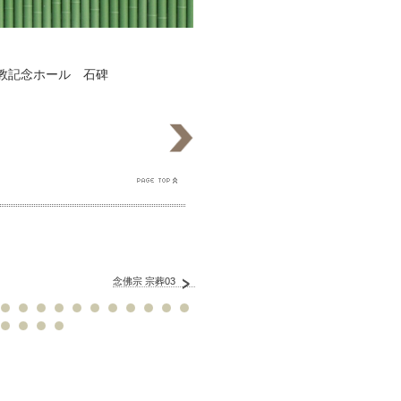
佛教記念ホール 石碑
念佛宗 宗葬03