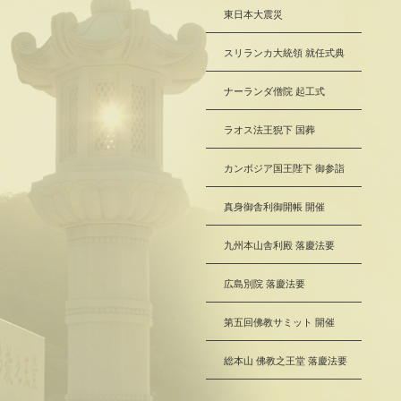
東日本大震災
スリランカ大統領 就任式典
ナーランダ僧院 起工式
ラオス法王猊下 国葬
カンボジア国王陛下 御参詣
真身御舎利御開帳 開催
九州本山舎利殿 落慶法要
広島別院 落慶法要
第五回佛教サミット 開催
総本山 佛教之王堂 落慶法要