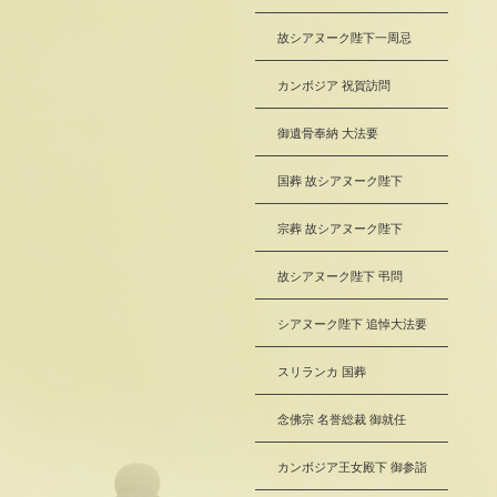
故シアヌーク陛下一周忌
カンボジア 祝賀訪問
御遺骨奉納 大法要
国葬 故シアヌーク陛下
宗葬 故シアヌーク陛下
故シアヌーク陛下 弔問
シアヌーク陛下 追悼大法要
スリランカ 国葬
念佛宗 名誉総裁 御就任
カンボジア王女殿下 御参詣