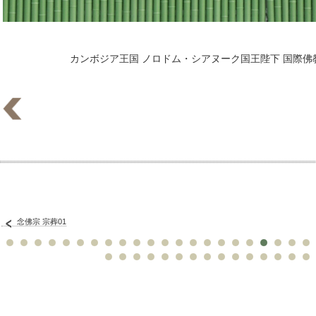
カンボジア王国 ノロドム・シアヌーク国王陛下 国際
念佛宗 宗葬01