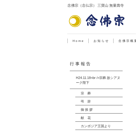
念佛宗（念仏宗） 三寶山 無量壽寺
H o m e
お 知 ら せ
念 佛 宗 概 
行 事 報 告
H24.11.18<br />宗葬 故シアヌ
ーク陛下
宗 葬
弔 辞
御 挨 拶
献 花
カンボジア王国より