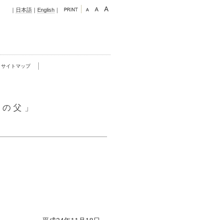
｜
日本語
｜
English
｜
サイトマップ
高の父」