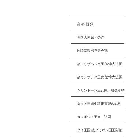
御 参 詣 録
各国大使館との絆
国際宗教指導者会議
故エリザベス女王 追悼大法要
故カンボジア王女 追悼大法要
シリントーン王女殿下彫像奉納
タイ国王御生誕祝賀記念式典
カンボジア王室 訪問
タイ王国 故プミポン国王彫像