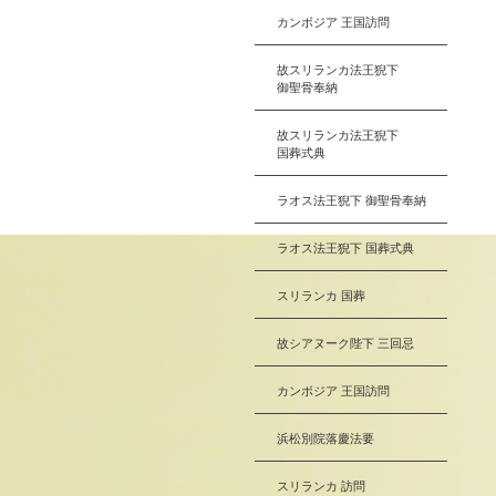
カンボジア 王国訪問
故スリランカ法王猊下
御聖骨奉納
故スリランカ法王猊下
国葬式典
ラオス法王猊下 御聖骨奉納
ラオス法王猊下 国葬式典
スリランカ 国葬
故シアヌーク陛下 三回忌
カンボジア 王国訪問
浜松別院落慶法要
スリランカ 訪問