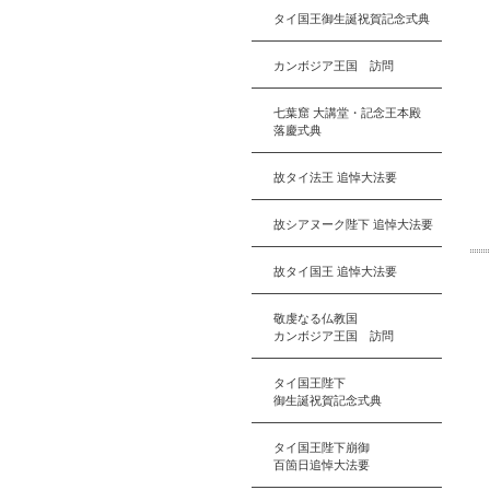
タイ国王御生誕祝賀記念式典
カンボジア王国 訪問
七葉窟 大講堂・記念王本殿
落慶式典
故タイ法王 追悼大法要
故シアヌーク陛下 追悼大法要
故タイ国王 追悼大法要
敬虔なる仏教国
カンボジア王国 訪問
タイ国王陛下
御生誕祝賀記念式典
タイ国王陛下崩御
百箇日追悼大法要