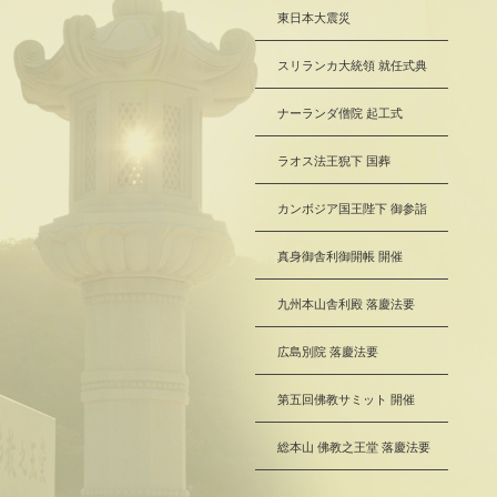
東日本大震災
スリランカ大統領 就任式典
ナーランダ僧院 起工式
ラオス法王猊下 国葬
カンボジア国王陛下 御参詣
真身御舎利御開帳 開催
九州本山舎利殿 落慶法要
広島別院 落慶法要
第五回佛教サミット 開催
総本山 佛教之王堂 落慶法要