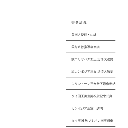
御 参 詣 録
各国大使館との絆
国際宗教指導者会議
故エリザベス女王 追悼大法要
故カンボジア王女 追悼大法要
シリントーン王女殿下彫像奉納
タイ国王御生誕祝賀記念式典
カンボジア王室 訪問
タイ王国 故プミポン国王彫像