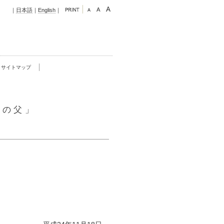
｜
日本語
｜
English
｜
サイトマップ
高の父」