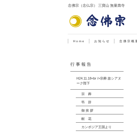
念佛宗（念仏宗） 三寶山 無量壽寺
H o m e
お 知 ら せ
念 佛 宗 概 
行 事 報 告
H24.11.18<br />宗葬 故シアヌ
ーク陛下
宗 葬
弔 辞
御 挨 拶
献 花
カンボジア王国より