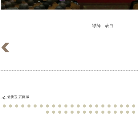
導師 表白
念佛宗 宗葬10