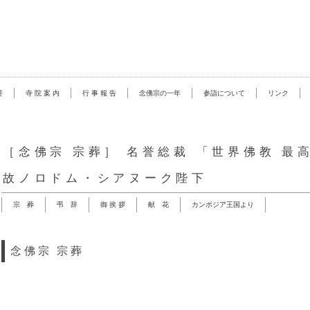
要
寺 院 案 内
行 事 報 告
念佛宗の一年
参詣について
リンク
［念佛宗 宗葬］ 名誉総裁 「世界佛教 最
故ノロドム・シアヌーク陛下
宗 葬
弔 辞
御 挨 拶
献 花
カンボジア王国より
念佛宗 宗葬