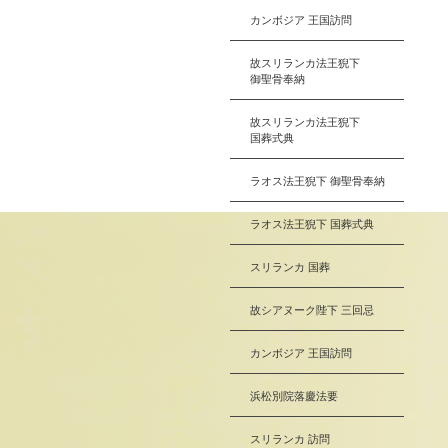
カンボジア 王国訪問
故スリランカ法王猊下
御聖骨奉納
故スリランカ法王猊下
国葬式典
ラオス法王猊下 御聖骨奉納
ラオス法王猊下 国葬式典
スリランカ 国葬
故シアヌーク陛下 三回忌
カンボジア 王国訪問
浜松別院落慶法要
スリランカ 訪問