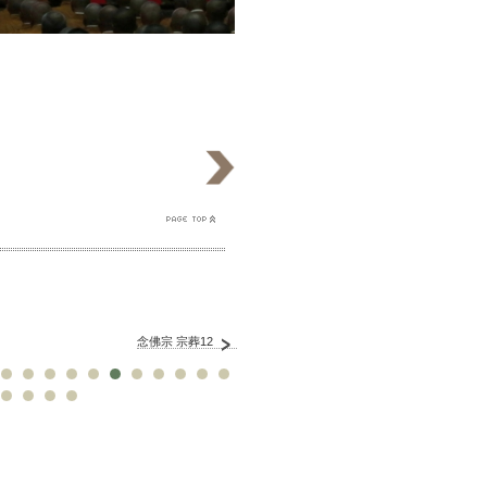
念佛宗 宗葬12