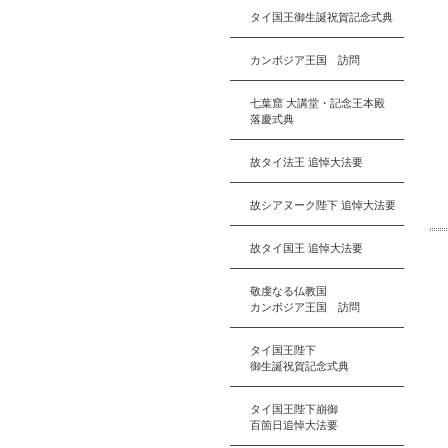
タイ国王御生誕祝賀記念式典
カンボジア王国 訪問
七葉窟 大講堂・記念王本殿
落慶式典
故タイ法王 追悼大法要
故シアヌーク陛下 追悼大法要
故タイ国王 追悼大法要
敬虔なる仏教国
カンボジア王国 訪問
タイ国王陛下
御生誕祝賀記念式典
タイ国王陛下崩御
百箇日追悼大法要