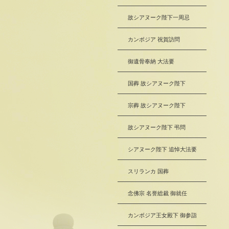
故シアヌーク陛下一周忌
カンボジア 祝賀訪問
御遺骨奉納 大法要
国葬 故シアヌーク陛下
宗葬 故シアヌーク陛下
故シアヌーク陛下 弔問
シアヌーク陛下 追悼大法要
スリランカ 国葬
念佛宗 名誉総裁 御就任
カンボジア王女殿下 御参詣