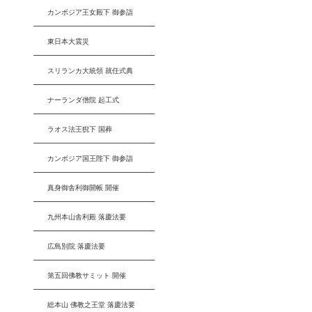
カンボジア王女殿下 御参詣
東日本大震災
スリランカ大統領 就任式典
ナーランダ僧院 起工式
ラオス法王猊下 国葬
カンボジア国王陛下 御参詣
真身御舎利御開帳 開催
九州本山舎利殿 落慶法要
広島別院 落慶法要
第五回佛教サミット 開催
総本山 佛教之王堂 落慶法要