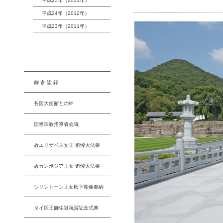
平成25年（2013年）
平成24年（2012年）
平成23年（2011年）
御 参 詣 録
各国大使館との絆
国際宗教指導者会議
故エリザベス女王 追悼大法要
故カンボジア王女 追悼大法要
シリントーン王女殿下彫像奉納
タイ国王御生誕祝賀記念式典