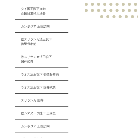
タイ国王陛下崩御
百箇日追悼大法要
カンボジア 王国訪問
故スリランカ法王猊下
御聖骨奉納
故スリランカ法王猊下
国葬式典
ラオス法王猊下 御聖骨奉納
ラオス法王猊下 国葬式典
スリランカ 国葬
故シアヌーク陛下 三回忌
カンボジア 王国訪問