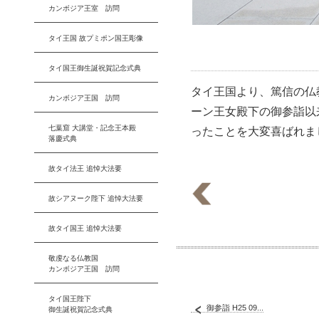
カンボジア王室 訪問
タイ王国 故プミポン国王彫像
タイ国王御生誕祝賀記念式典
タイ王国より、篤信の仏
カンボジア王国 訪問
ーン王女殿下の御参詣以
七葉窟 大講堂・記念王本殿
ったことを大変喜ばれま
落慶式典
故タイ法王 追悼大法要
故シアヌーク陛下 追悼大法要
故タイ国王 追悼大法要
敬虔なる仏教国
カンボジア王国 訪問
タイ国王陛下
御参詣 H25 09...
御生誕祝賀記念式典