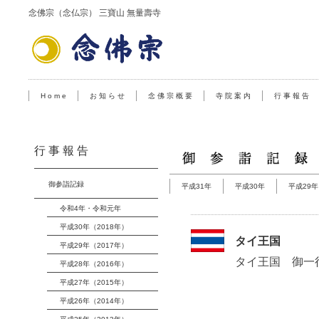
念佛宗（念仏宗） 三寶山 無量壽寺
H o m e
お 知 ら せ
念 佛 宗 概 要
寺 院 案 内
行 事 報 告
行 事 報 告
御参詣記録
平成31年
平成30年
平成29年
令和4年・令和元年
平成30年（2018年）
タイ王国
平成29年（2017年）
タイ王国 御一
平成28年（2016年）
平成27年（2015年）
平成26年（2014年）