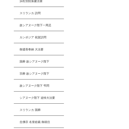
浜松別院落慶法要
スリランカ 訪問
故シアヌーク陛下一周忌
カンボジア 祝賀訪問
御遺骨奉納 大法要
国葬 故シアヌーク陛下
宗葬 故シアヌーク陛下
故シアヌーク陛下 弔問
シアヌーク陛下 追悼大法要
スリランカ 国葬
念佛宗 名誉総裁 御就任