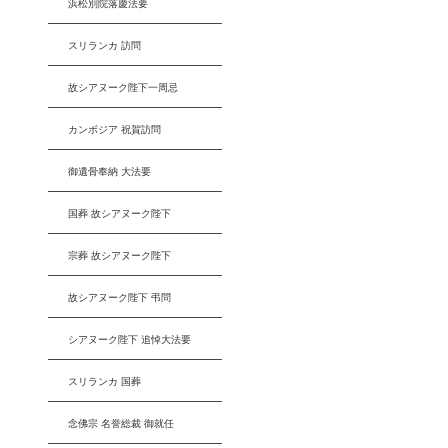
浜松別院落慶法要
スリランカ 訪問
故シアヌーク陛下一周忌
カンボジア 祝賀訪問
御遺骨奉納 大法要
国葬 故シアヌーク陛下
宗葬 故シアヌーク陛下
故シアヌーク陛下 弔問
シアヌーク陛下 追悼大法要
スリランカ 国葬
念佛宗 名誉総裁 御就任