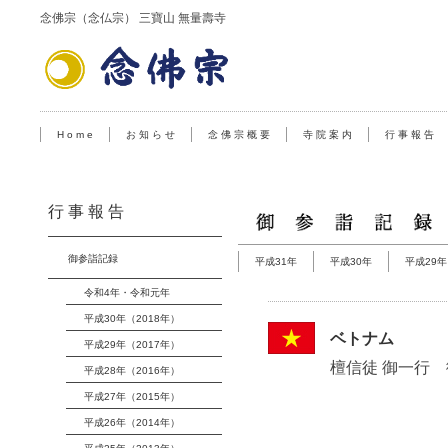
念佛宗（念仏宗） 三寶山 無量壽寺
H o m e
お 知 ら せ
念 佛 宗 概 要
寺 院 案 内
行 事 報 告
行 事 報 告
御参詣記録
平成31年
平成30年
平成29年
令和4年・令和元年
平成30年（2018年）
ベトナム
平成29年（2017年）
檀信徒 御一行
平成28年（2016年）
平成27年（2015年）
平成26年（2014年）