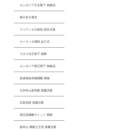
カンボジア王女殿下 御参詣
東日本大震災
スリランカ大統領 就任式典
ナーランダ僧院 起工式
ラオス法王猊下 国葬
カンボジア国王陛下 御参詣
真身御舎利御開帳 開催
九州本山舎利殿 落慶法要
広島別院 落慶法要
第五回佛教サミット 開催
総本山 佛教之王堂 落慶法要