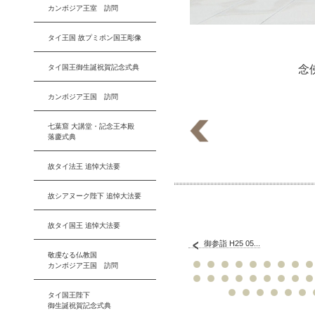
カンボジア王室 訪問
タイ王国 故プミポン国王彫像
タイ国王御生誕祝賀記念式典
念
カンボジア王国 訪問
七葉窟 大講堂・記念王本殿
落慶式典
故タイ法王 追悼大法要
故シアヌーク陛下 追悼大法要
故タイ国王 追悼大法要
御参詣 H25 05...
敬虔なる仏教国
カンボジア王国 訪問
タイ国王陛下
御生誕祝賀記念式典