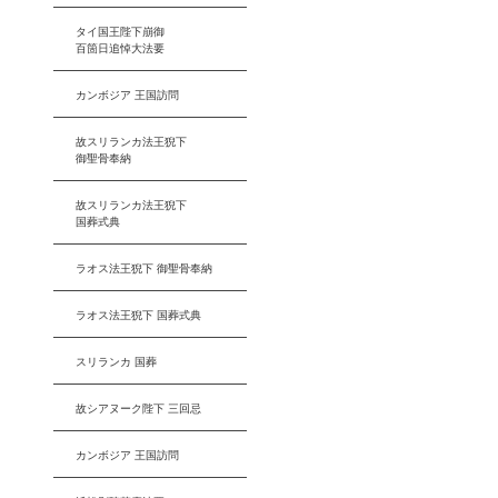
タイ国王陛下崩御
百箇日追悼大法要
カンボジア 王国訪問
故スリランカ法王猊下
御聖骨奉納
故スリランカ法王猊下
国葬式典
ラオス法王猊下 御聖骨奉納
ラオス法王猊下 国葬式典
スリランカ 国葬
故シアヌーク陛下 三回忌
カンボジア 王国訪問