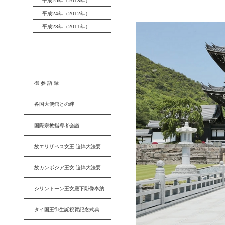
平成25年（2013年）
平成24年（2012年）
平成23年（2011年）
御 参 詣 録
各国大使館との絆
国際宗教指導者会議
故エリザベス女王 追悼大法要
故カンボジア王女 追悼大法要
シリントーン王女殿下彫像奉納
タイ国王御生誕祝賀記念式典