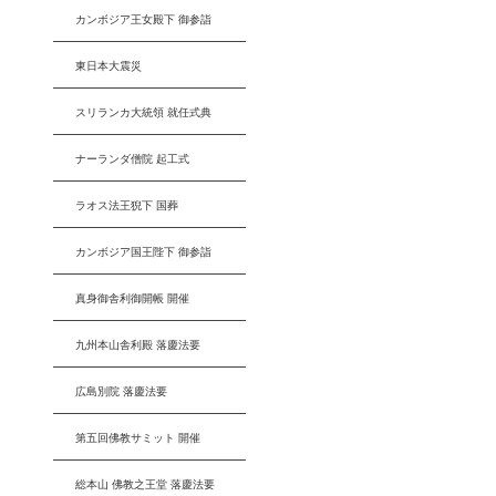
カンボジア王女殿下 御参詣
東日本大震災
スリランカ大統領 就任式典
ナーランダ僧院 起工式
ラオス法王猊下 国葬
カンボジア国王陛下 御参詣
真身御舎利御開帳 開催
九州本山舎利殿 落慶法要
広島別院 落慶法要
第五回佛教サミット 開催
総本山 佛教之王堂 落慶法要