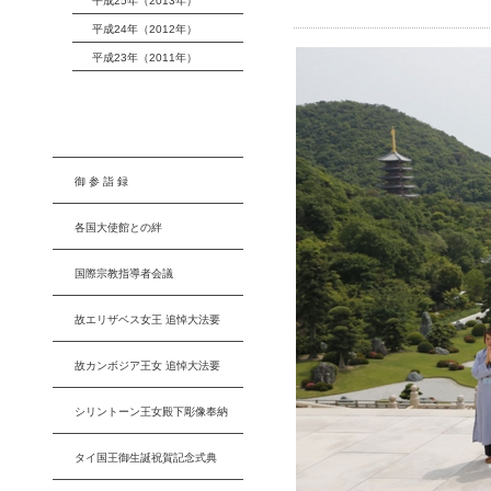
平成25年（2013年）
平成24年（2012年）
平成23年（2011年）
御 参 詣 録
各国大使館との絆
国際宗教指導者会議
故エリザベス女王 追悼大法要
故カンボジア王女 追悼大法要
シリントーン王女殿下彫像奉納
タイ国王御生誕祝賀記念式典