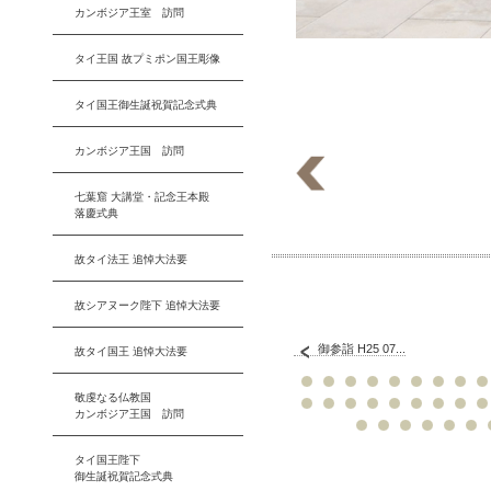
カンボジア王室 訪問
タイ王国 故プミポン国王彫像
タイ国王御生誕祝賀記念式典
カンボジア王国 訪問
七葉窟 大講堂・記念王本殿
落慶式典
故タイ法王 追悼大法要
故シアヌーク陛下 追悼大法要
御参詣 H25 07...
故タイ国王 追悼大法要
敬虔なる仏教国
カンボジア王国 訪問
タイ国王陛下
御生誕祝賀記念式典