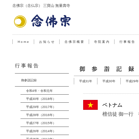
念佛宗（念仏宗） 三寶山 無量壽寺
H o m e
お 知 ら せ
念 佛 宗 概 要
寺 院 案 内
行 事 報 告
行 事 報 告
御参詣記録
平成31年
平成30年
平成29年
令和4年・令和元年
平成30年（2018年）
ベトナム
平成29年（2017年）
檀信徒 御一行
平成28年（2016年）
平成27年（2015年）
平成26年（2014年）