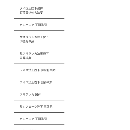
タイ国王陛下崩御
百箇日追悼大法要
カンボジア 王国訪問
故スリランカ法王猊下
御聖骨奉納
故スリランカ法王猊下
国葬式典
ラオス法王猊下 御聖骨奉納
ラオス法王猊下 国葬式典
スリランカ 国葬
故シアヌーク陛下 三回忌
カンボジア 王国訪問