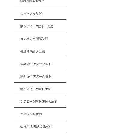
浜松別院落慶法要
スリランカ 訪問
故シアヌーク陛下一周忌
カンボジア 祝賀訪問
御遺骨奉納 大法要
国葬 故シアヌーク陛下
宗葬 故シアヌーク陛下
故シアヌーク陛下 弔問
シアヌーク陛下 追悼大法要
スリランカ 国葬
念佛宗 名誉総裁 御就任