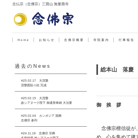
念仏宗（念佛宗）三寶山 無量壽寺
H o m e
お 知 ら せ
念 佛 宗 概 要
寺 院 案 内
行 事 報 告
過 去 の N e w s
総本山 落慶
H25.02.17 大涅槃
涅槃図貼り絵 完成
H25.02.15 大涅槃
故シアヌーク陛下 御遺骨奉納 大法要
御 挨 拶
H25.02.04 カンボジア 国葬
念佛宗 参列
念佛宗檀信徒が、
H24.11.18 念佛宗 宗葬
め、心を集めて建
名誉総裁 故シアヌーク陛下