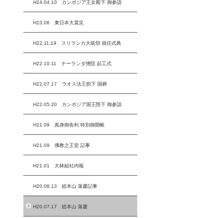
H24.04.10 カンボジア王女殿下 御参詣
H23.06 東日本大震災
H22.11.19 スリランカ大統領 就任式典
H22.10.11 ナーランダ僧院 起工式
H22.07.17 ラオス法王猊下 国葬
H22.05.20 カンボジア国王陛下 御参詣
H21.09 真身御舎利 特別御開帳
H21.09 佛教之王堂 記事
H21.01 大林組社内報
H20.08.13 総本山 落慶記事
H20.07.17 総本山 落慶