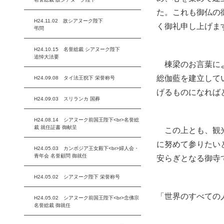
た。これも御仏の
H24.11.02 故シアヌーク陛下
く御礼申し上げま
弔問
H24.10.15 名誉総裁 シアヌーク陛下
追悼大法要
棟梁のお言葉によ
総伽藍を建立して
H24.09.08 タイ法王猊下 栄誉称号
げるものになれば
H24.09.03 スリランカ 国葬
H24.08.14 シアヌーク前国王陛下<br>名誉総
裁 就任証書 御献呈
この上とも、観光
に努めて参りたい
H24.05.03 カンボジア王女殿下<br>婦人会・
青年会 名誉顧問 御就任
安らぎとなる御寺
H24.05.02 シアヌーク陛下 栄誉称号
「世界のすべての
H24.05.02 シアヌーク前国王陛下<br>念佛宗
名誉総裁 御就任